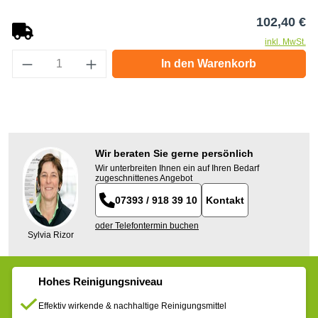
Re
102,40 €
inkl. MwSt.
Produkt Anzahl: Gib den gewünschten Wert e
In den Warenkorb
Wir beraten Sie gerne persönlich
Wir unterbreiten Ihnen ein auf Ihren Bedarf
zugeschnittenes Angebot
07393 / 918 39 10
Kontakt
oder Telefontermin buchen
Sylvia Rizor
Hohes Reinigungsniveau
Effektiv wirkende & nachhaltige Reinigungsmittel