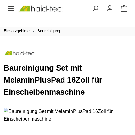
Zum Hauptinhalt springen
Einsatzgebiete
Baureinigung
Baureinigung Set mit
MelaminPlusPad 16Zoll für
Einscheibenmaschine
Bildergalerie überspringen