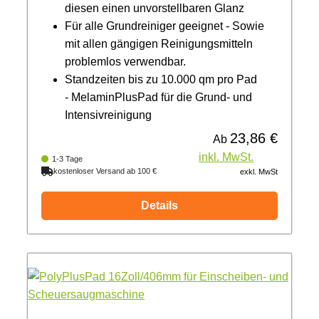
diesen einen unvorstellbaren Glanz
Für alle Grundreiniger geeignet - Sowie
mit allen gängigen Reinigungsmitteln
problemlos verwendbar.
Standzeiten bis zu 10.000 qm pro Pad
- MelaminPlusPad für die Grund- und
Intensivreinigung
23,86 €
Regulärer Preis:
Ab
inkl. MwSt.
1-3 Tage
kostenloser Versand ab 100 €
exkl. MwSt
Details