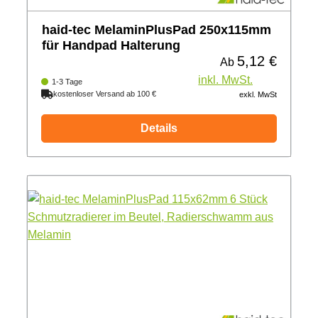
haid-tec MelaminPlusPad 250x115mm
für Handpad Halterung
5,12 €
Regulärer Preis:
Ab
inkl. MwSt.
1-3 Tage
kostenloser Versand ab 100 €
exkl. MwSt
Details