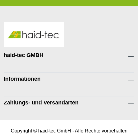
Text vergrößern
Hochkontrastmodus
Farben invertieren
Monochrom
haid-tec GMBH
Niedrige Sättigung
Hohe Sättigung
Informationen
Links unterstreichen
Gut lesbare Schrift
Animationen stoppen
Überschriften hervorheben
Zahlungs- und Versandarten
Großer Cursor
Leseführung
Copyright © haid-tec GmbH - Alle Rechte vorbehalten
Bilder ausblenden
Zurücksetzen