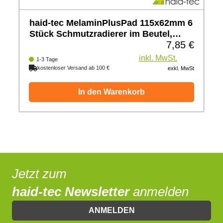
haid-tec MelaminPlusPad 115x62mm 6
Stück Schmutzradierer im Beutel,
7,85 €
Radierschwamm aus Melamin
Regulärer Preis
inkl. MwSt.
1-3 Tage
kostenloser Versand ab 100 €
exkl. MwSt
In den Warenkorb
Jetzt zum
haid-tec Newsletter
anmelden
ANMELDEN