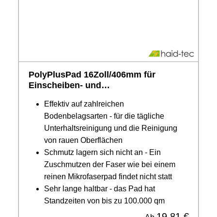
PolyPlusPad 16Zoll/406mm für
Einscheiben- und
Scheuersaugmaschine
Effektiv auf zahlreichen
Bodenbelagsarten - für die tägliche
Unterhaltsreinigung und die Reinigung
von rauen Oberflächen
Schmutz lagern sich nicht an - Ein
Zuschmutzen der Faser wie bei einem
reinen Mikrofaserpad findet nicht statt
Sehr lange haltbar - das Pad hat
Standzeiten von bis zu 100.000 qm
19,81 €
Regulärer Preis: