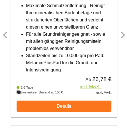
Maximale Schmutzentfernung - Reinigt
Ihre mineralischen Bodenbeläge und
strukturierten Oberflächen und verleiht
diesen einen unvorstellbaren Glanz
Für alle Grundreiniger geeignet - sowie
mit allen gängigen Reinigungsmitteln
problemlos verwendbar
Standzeiten bis zu 10.000 qm pro Pad:
MelaminPlusPad für die Grund- und
Intensivreinigung
26,78 €
Regulärer Preis:
Ab
inkl. MwSt.
1-3 Tage
kostenloser Versand ab 100 €
exkl. MwSt
Details