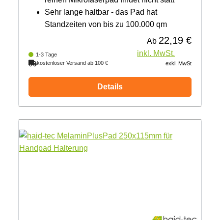
Sehr lange haltbar - das Pad hat
Standzeiten von bis zu 100.000 qm
22,19 €
Regulärer Preis:
Ab
inkl. MwSt.
1-3 Tage
kostenloser Versand ab 100 €
exkl. MwSt
Details