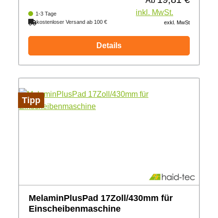
Ab
inkl. MwSt.
1-3 Tage
kostenloser Versand ab 100 €
exkl. MwSt
Details
Tipp
MelaminPlusPad 17Zoll/430mm für
Einscheibenmaschine