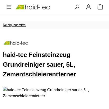
Zum Hauptinhalt springen
Reinigungsmittel
haid-tec Feinsteinzeug
Grundreiniger sauer, 5L,
Zementschleierentferner
Bildergalerie überspringen